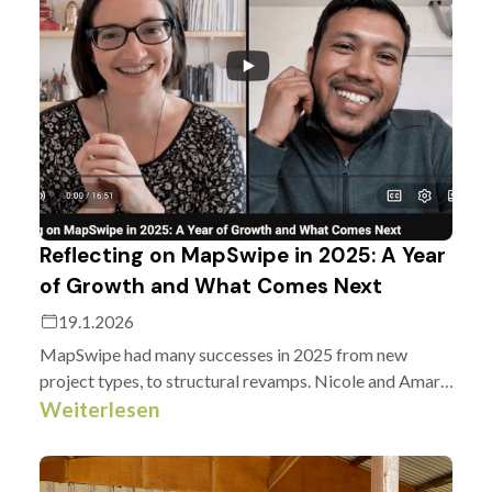
Reflecting on MapSwipe in 2025: A Year
of Growth and What Comes Next
19.1.2026
MapSwipe had many successes in 2025 from new
project types, to structural revamps. Nicole and Amar,
from the MapSwipe Governance Team, get together to
Weiterlesen
celebrate and discuss what's next.