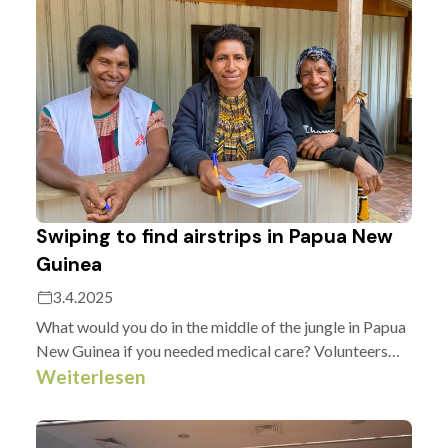
Swiping to find airstrips in Papua New
Guinea
3.4.2025
What would you do in the middle of the jungle in Papua
New Guinea if you needed medical care? Volunteers
have identified airstrips Médecins Sans Frontières can
Weiterlesen
use to get to hard-to-reach communities.