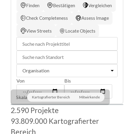
Finden
Bestätigen
Vergleichen
Check Completeness
Assess Image
View Streets
Locate Objects
Von
Bis
Skala
Kartografierter Bereich
Mitwirkende
Leaflet
|
©
OpenStreetMap
contributors ©
CARTO
2.590 Projekte
+
93.809.000 Kartografierter
−
Bereich